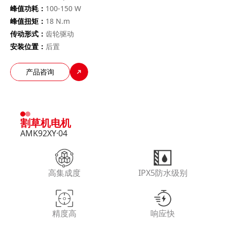
峰值功耗：
100-150 W
峰值扭矩：
18 N.m
传动形式：
齿轮驱动
安装位置：
后置
产品咨询
割草机电机
AMK92XY·04
高集成度
IPX5防水级别
精度高
响应快