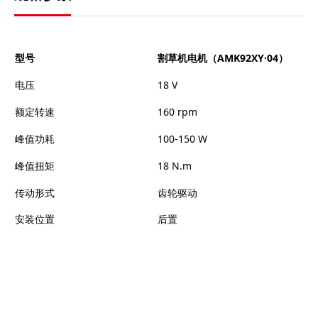
型号
割草机电机（AMK92XY·04）
电压
18 V
额定转速
160 rpm
峰值功耗
100-150 W
峰值扭矩
18 N.m
传动形式
齿轮驱动
安装位置
后置
机器人底盘电机应用