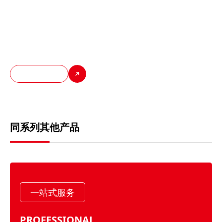
编码器电机集成度高，防护性好，可以达到IPX5的防水等级。同
时，编码器电机需要实现精确的位置、速度和扭矩控制，以及快速
响应指令变化。目前主要生产的编码器电机可以实现分辨率1024-
4096，精度达到0.088° 响应时间1μs。
发现更多
同系列其他产品
一站式服务
PROFESSIONAL