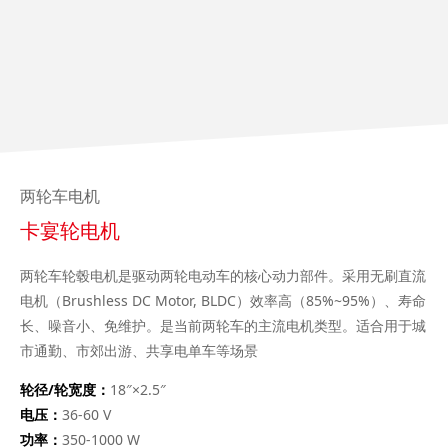
两轮车电机
卡宴轮电机
两轮车轮毂电机是驱动两轮电动车的核心动力部件。采用无刷直流
电机（Brushless DC Motor, BLDC）效率高（85%~95%）、寿命
长、噪音小、免维护。是当前两轮车的主流电机类型。适合用于城
市通勤、市郊出游、共享电单车等场景
轮径/轮宽度：
18″×2.5″
电压：
36-60 V
功率：
350-1000 W