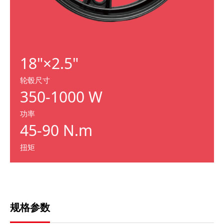
18"×2.5"
轮毂尺寸
350-1000 W
功率
45-90 N.m
扭矩
规格参数