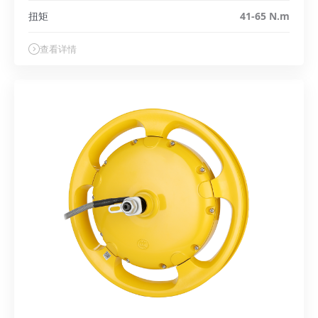
扭矩
41-65 N.m
查看详情