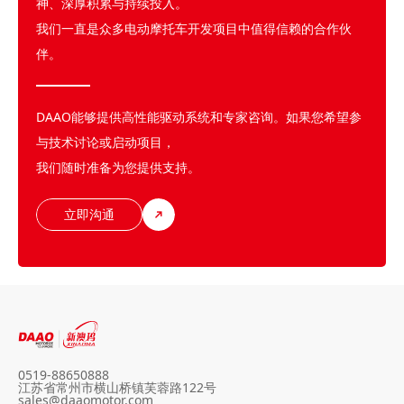
神、深厚积累与持续投入。
我们一直是众多电动摩托车开发项目中值得信赖的合作伙
伴。
DAAO能够提供高性能驱动系统和专家咨询。如果您希望参
与技术讨论或启动项目，
我们随时准备为您提供支持。
立即沟通
0519-88650888
江苏省常州市横山桥镇芙蓉路122号
sales@daaomotor.com