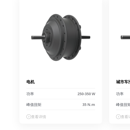
电机
城市车
功率
250-350 W
功率
峰值扭矩
35 N.m
峰值扭
查看详情
查看