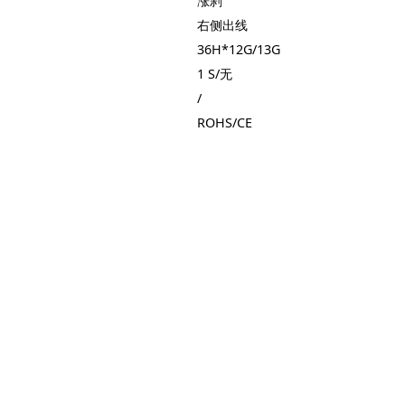
涨刹
右侧出线
36H*12G/13G
1 S/无
/
ROHS/CE
借其小巧的体积、高速高效
长续航、自然骑行体验以及