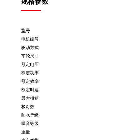
规格参数
型号
电机编号
驱动方式
车轮尺寸
额定电压
额定功率
额定效率
额定时速
最大扭矩
极对数
防水等级
噪音等级
重量