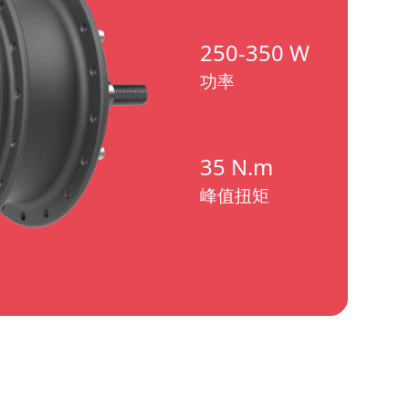
250-350 W
功率
35 N.m
峰值扭矩