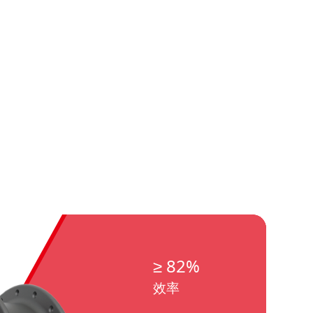
≥ 82%
效率