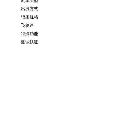
刹车类型
出线方式
辐条规格
飞轮速
特殊功能
测试认证
电助力自行车产品应用
助力自行车的小高速电机是现代电踏车技术的核心体现，它凭
的特性，通过轮毂电机驱动方式，为用户带来了强劲动力、超