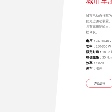
城市车
城市电动自行车的
的先进驱动装置。
具有高扭矩输出、
松驾驭。
电压：
24/36/48 V
功率：
250-350 W
额定时速：
18-35
峰值扭矩：
35 N.
效率：
≥ 82%
刹车：
涨刹
产品咨询