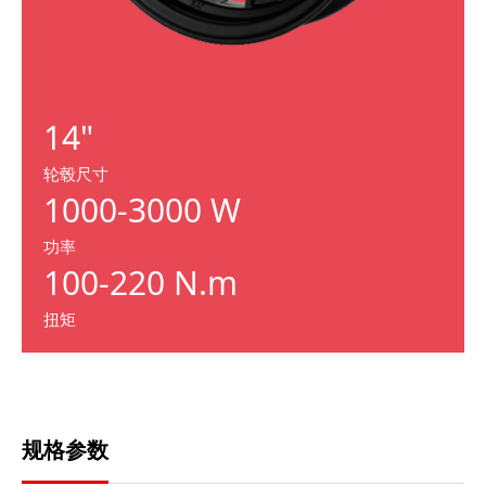
14"
轮毂尺寸
1000-3000 W
功率
100-220 N.m
扭矩
规格参数