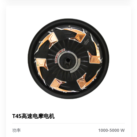
T45高速电摩电机
功率
1000-5000 W