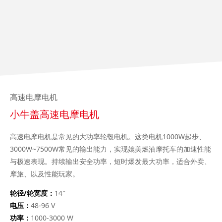
高速电摩电机
小牛盖高速电摩电机
高速电摩电机是常见的大功率轮毂电机。这类电机1000W起步、
3000W~7500W常见的输出能力，实现媲美燃油摩托车的加速性能
与极速表现。持续输出安全功率，短时爆发最大功率，适合外卖、
摩旅、以及性能玩家。
轮径/轮宽度：
14″
电压：
48-96 V
功率：
1000-3000 W