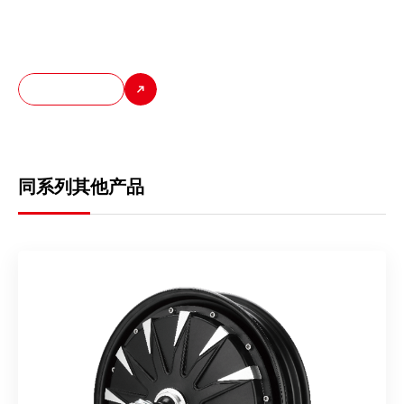
强化的防水与散热设计，让它能够轻松应对各种天气与复杂路况，
保障全天候稳定运行。
发现更多
同系列其他产品