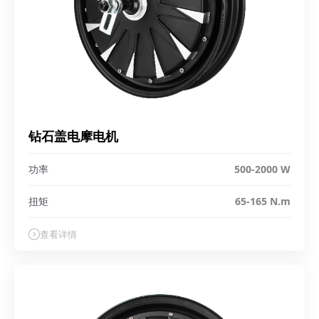
钻石盖电摩电机
功率
500-2000 W
扭矩
65-165 N.m
查看详情