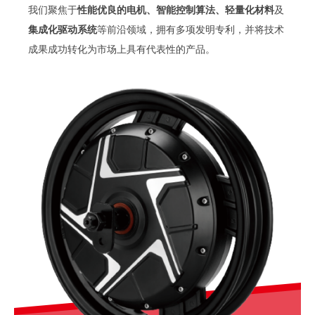
我们聚焦于
性能优良的电机、智能控制算法、轻量化材料
及
集成化驱动系统
等前沿领域，拥有多项发明专利，并将技术
成果成功转化为市场上具有代表性的产品。