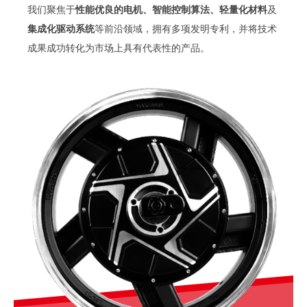
我们聚焦于
性能优良的电机、智能控制算法、轻量化材料
及
集成化驱动系统
等前沿领域，拥有多项发明专利，并将技术
成果成功转化为市场上具有代表性的产品。