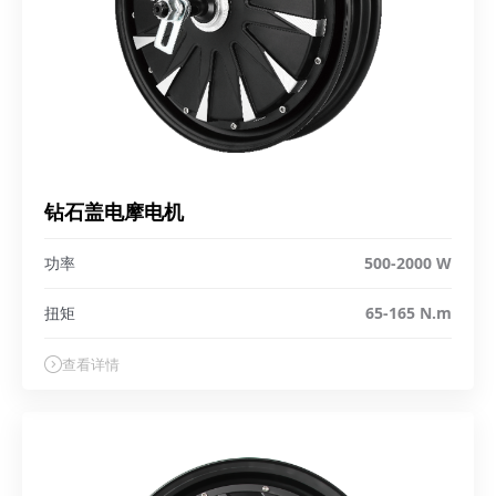
钻石盖电摩电机
功率
500-2000 W
扭矩
65-165 N.m
查看详情