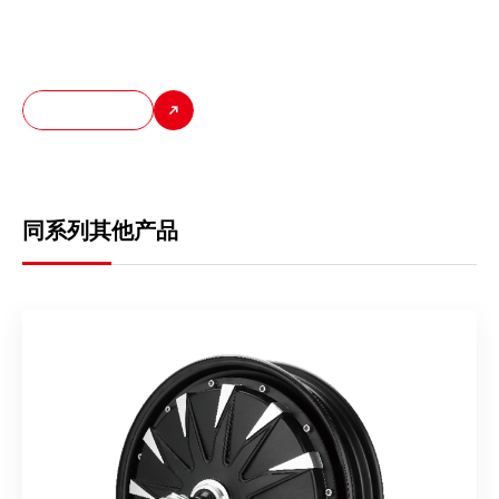
强化的防水与散热设计，让它能够轻松应对各种天气与复杂路况，
保障全天候稳定运行。
发现更多
同系列其他产品