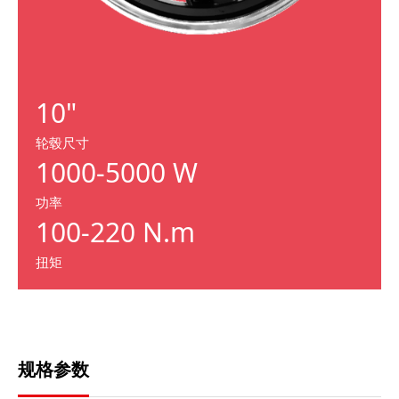
10"
轮毂尺寸
1000-5000 W
功率
100-220 N.m
扭矩
规格参数