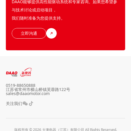
DAAO能够提供高性能驱动系统和专家咨询。如果您希望参
与技术讨论或启动项目，
我们随时准备为您提供支持。
立即沟通
0519-88650888
江苏省常州市横山桥镇芙蓉路122号
sales@daaomotor.com
关注我们
版权所有 © 2026 大澳电器（江苏）有限公司 All Rights Reserved.