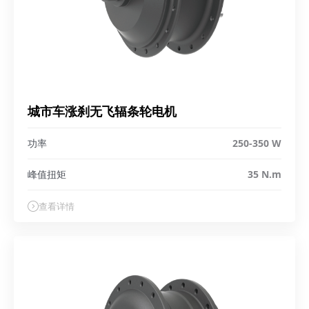
城市车涨刹无飞辐条轮电机
功率
250-350 W
峰值扭矩
35 N.m
查看详情