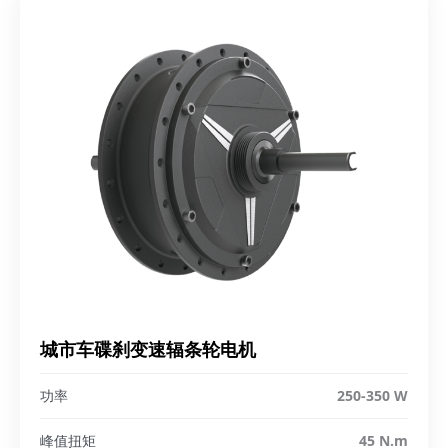
城市车碟刹变速辐条轮电机
功率
250-350 W
峰值扭矩
45 N.m