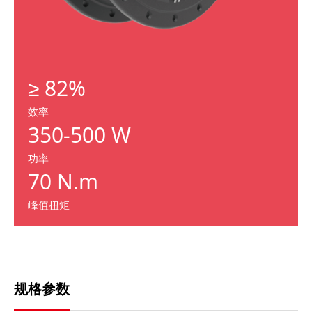
≥ 82%
效率
350-500 W
功率
70 N.m
峰值扭矩
规格参数