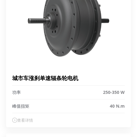
城市车涨刹单速辐条轮电机
功率
250-350 W
峰值扭矩
40 N.m
查看详情