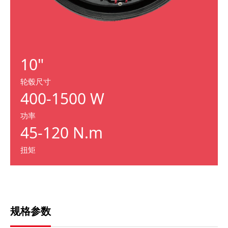
10"
轮毂尺寸
400-1500 W
功率
45-120 N.m
扭矩
规格参数