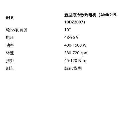
新型液冷散热电机（AMK215-
型号
10DZ2007）
轮径/轮宽度
10″
电压
48-96 V
功率
400-1500 W
转速
380-720 rpm
扭矩
45-120 N.m
刹车
鼓刹/碟刹
电动两轮车电机应用
电机采用一体化直驱设计，实现了澎湃动力与低噪音运行的完美平
衡。其内置高精度编码器，赋予车辆毫秒级的响应能力，确保加
速、减速与巡航中的操控丝滑流畅，动力输出精准而平稳。同时，