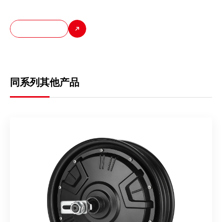
发现更多
同系列其他产品