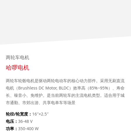
两轮车电机
哈啰电机
两轮车轮毂电机是驱动两轮电动车的核心动力部件。采用无刷直流
电机（Brushless DC Motor, BLDC）效率高（85%~95%）、寿命
长、噪音小、免维护。是当前两轮车的主流电机类型。适合用于城
市通勤、市郊出游、共享电单车等场景
轮径/轮宽度：
16″×2.5″
电压：
36-48 V
功率：
350-400 W