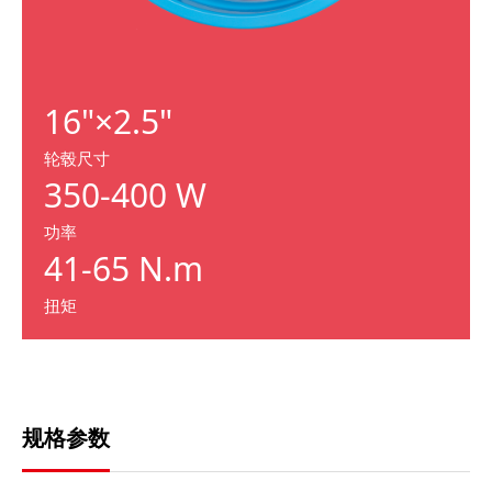
16"×2.5"
轮毂尺寸
350-400 W
功率
41-65 N.m
扭矩
规格参数