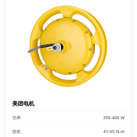
美团电机
功率
350-400 W
扭矩
41-65 N.m