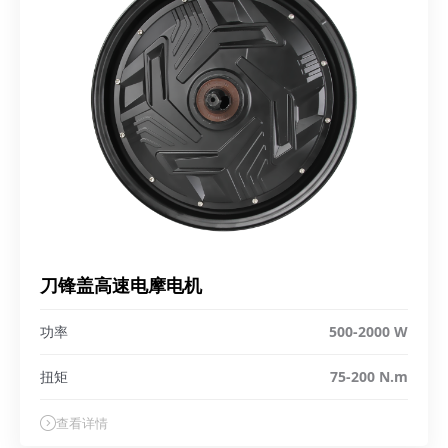
刀锋盖高速电摩电机
功率
500-2000 W
扭矩
75-200 N.m
查看详情