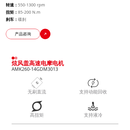
转速：
550-1300 rpm
扭矩：
85-200 N.m
刹车：
碟刹
产品咨询
炫风盖高速电摩电机
AMK260-14GDM3013
无刷直流
支持动能回收
高扭矩
支持液冷