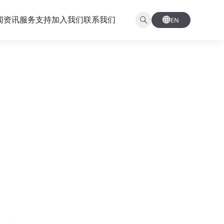
闻资讯
服务支持
加入我们
联系我们
EN