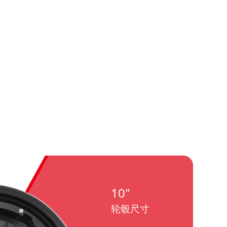
10"
轮毂尺寸