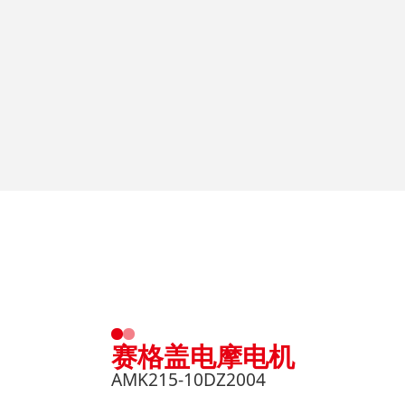
赛格盖电摩电机
AMK215-10DZ2004