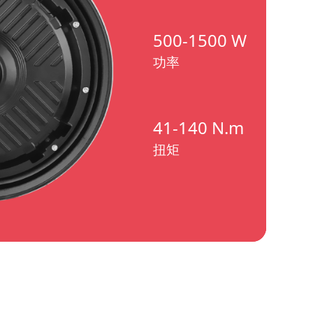
500-1500 W
功率
41-140 N.m
扭矩