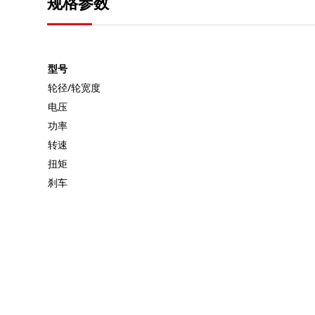
规格参数
型号
轮径/轮宽度
电压
功率
转速
扭矩
刹车