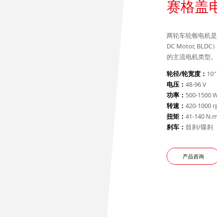
赛格盖
两轮车轮毂电机是驱
DC Motor, 
的主流电机类型。
轮径/轮宽度：
10″
电压：
48-96 V
功率：
500-1500 
转速：
420-1000 
扭矩：
41-140 N.
刹车：
鼓刹/碟刹
产品咨询