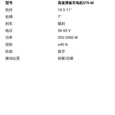
型号
高速滑板车电机ST5-M
轮径
10.5-11″
轮辋
7″
刹车
碟刹
电压
36-60 V
功率
350-2000 W
扭矩
≥40 N
轮胎
真空
驱动位置
前驱/后驱
滑板车电机应用
滑板车电机是常见的轮毂电机，具有效率高、寿命长、噪音小等特
点，兼顾控制精准、动力输出平稳等特性。电机可根据不同定位设
计前驱或后驱，提供更稳定的牵引力与操控性。根据使用场景不
同，功率范围从250W的城市通勤型到1000W以上的高性能越野型