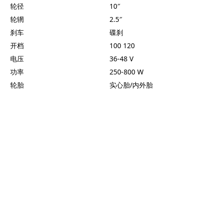
轮径
10″
轮辋
2.5″
刹车
碟刹
开档
100 120
电压
36-48 V
功率
250-800 W
轮胎
实心胎/内外胎
滑板车电机应用
滑板车电机是常见的轮毂电机，具有效率高、寿命长、噪音小等特
点，兼顾控制精准、动力输出平稳等特性。电机可根据不同定位设
计前驱或后驱，提供更稳定的牵引力与操控性。根据使用场景不
同，功率范围从250W的城市通勤型到1000W以上的高性能越野型
号不等，同时需与电池电压、控制器精准匹配以确保系统安全高效
运行。电机还具备良好的防水与散热设计，适应多种应用场景，是