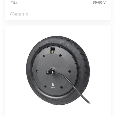
电压
36-60 V
查看详情