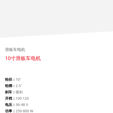
滑板车电机
10寸滑板车电机
轮径：
10″
轮辋：
2.5″
刹车：
碟刹
开档：
100 120
电压：
36-48 V
功率：
250-800 W