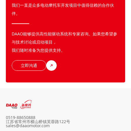
我们一直是众多电动摩托车开发项目中值得信赖的合作伙
伴。
DAAO能够提供高性能驱动系统和专家咨询。如果您希望参
与技术讨论或启动项目，
我们随时准备为您提供支持。
立即沟通
0519-88650888
江苏省常州市横山桥镇芙蓉路122号
sales@daaomotor.com