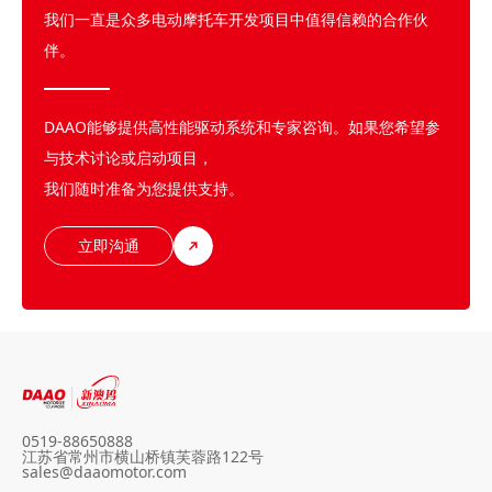
我们一直是众多电动摩托车开发项目中值得信赖的合作伙
伴。
DAAO能够提供高性能驱动系统和专家咨询。如果您希望参
与技术讨论或启动项目，
我们随时准备为您提供支持。
立即沟通
0519-88650888
江苏省常州市横山桥镇芙蓉路122号
sales@daaomotor.com