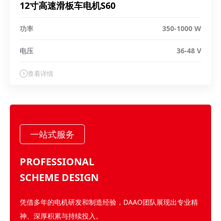
12寸高速滑板车电机S60
功率
350-1000 W
电压
36-48 V
查看详情
一站式服务
PROFESSIONAL
SCHEME DESIGN
凭借多年的电机研发和制造经验，DAAO团队展现出专业精
神、深厚积累与持续投入。