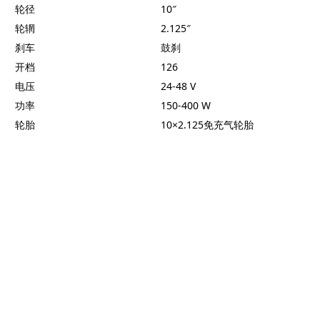
轮径
10″
轮辋
2.125″
刹车
鼓刹
开档
126
电压
24-48 V
功率
150-400 W
轮胎
10×2.125免充气轮胎
滑板车电机应用
滑板车电机是常见的轮毂电机，具有效率高、寿命长、噪音小等特
点，兼顾控制精准、动力输出平稳等特性。电机可根据不同定位设
计前驱或后驱，提供更稳定的牵引力与操控性。根据使用场景不
同，功率范围从250W的城市通勤型到1000W以上的高性能越野型
号不等，同时需与电池电压、控制器精准匹配以确保系统安全高效
运行。电机还具备良好的防水与散热设计，适应多种应用场景，是