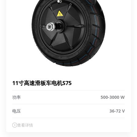
11寸高速滑板车电机S75
功率
500-3000 W
电压
36-72 V
查看详情