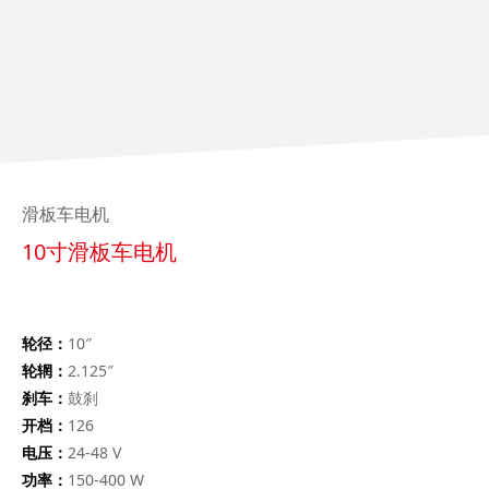
滑板车电机
10寸滑板车电机
轮径：
10″
轮辋：
2.125″
刹车：
鼓刹
开档：
126
电压：
24-48 V
功率：
150-400 W