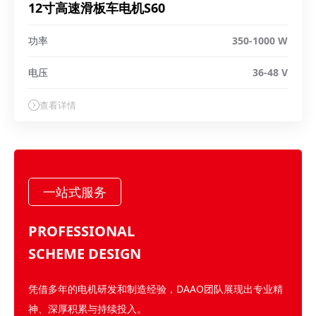
12寸高速滑板车电机S60
功率
350-1000 W
电压
36-48 V
查看详情
一站式服务
PROFESSIONAL
SCHEME DESIGN
凭借多年的电机研发和制造经验，DAAO团队展现出专业精
神、深厚积累与持续投入。