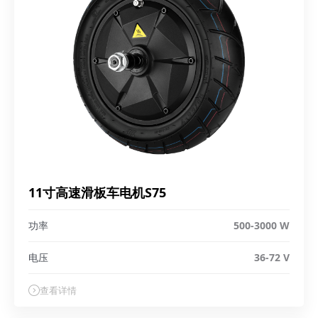
11寸高速滑板车电机S75
功率
500-3000 W
电压
36-72 V
查看详情