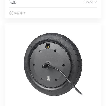
电压
36-60 V
查看详情