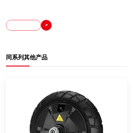
实现绿色、便捷城市出行的关键技术组件。
发现更多
同系列其他产品