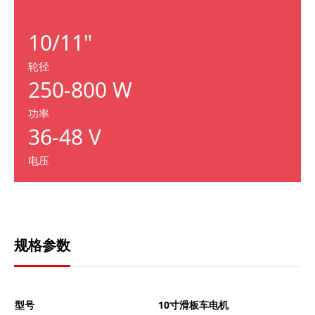
10/11"
轮径
250-800 W
功率
36-48 V
电压
规格参数
型号
10寸滑板车电机