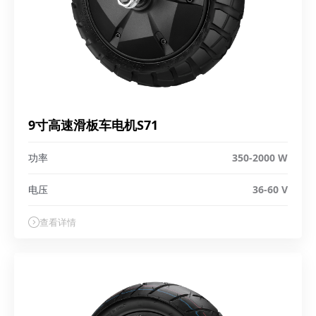
9寸高速滑板车电机S71
功率
350-2000 W
电压
36-60 V
查看详情