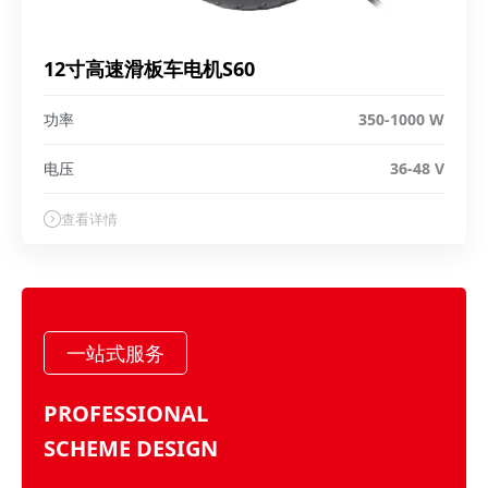
12寸高速滑板车电机S60
功率
350-1000 W
电压
36-48 V
查看详情
一站式服务
PROFESSIONAL
SCHEME DESIGN