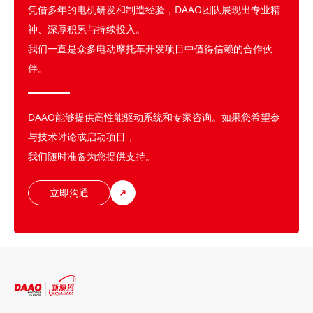
凭借多年的电机研发和制造经验，DAAO团队展现出专业精
神、深厚积累与持续投入。
我们一直是众多电动摩托车开发项目中值得信赖的合作伙
伴。
DAAO能够提供高性能驱动系统和专家咨询。如果您希望参
与技术讨论或启动项目，
我们随时准备为您提供支持。
立即沟通