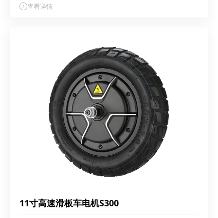
查看详情
11寸高速滑板车电机S300