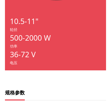
10.5-11"
轮径
500-2000 W
功率
36-72 V
电压
规格参数