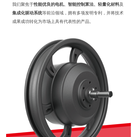
我们聚焦于
性能优良的电机、智能控制算法、轻量化材料
及
集成化驱动系统
等前沿领域，拥有多项发明专利，并将技术
成果成功转化为市场上具有代表性的产品。