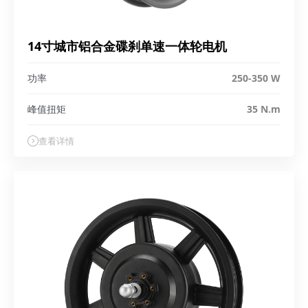
14寸城市铝合金碟刹单速一体轮电机
功率
250-350 W
峰值扭矩
35 N.m
查看详情