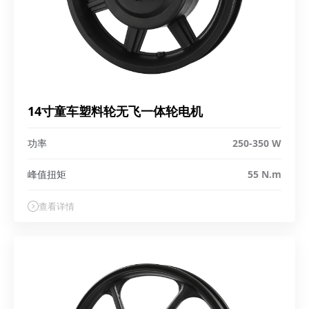
14寸童车塑料轮无飞一体轮电机
功率
250-350 W
峰值扭矩
55 N.m
查看详情