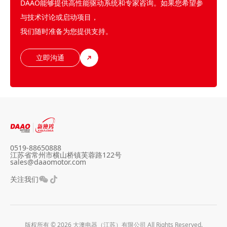
DAAO能够提供高性能驱动系统和专家咨询。如果您希望参
与技术讨论或启动项目，
我们随时准备为您提供支持。
立即沟通
0519-88650888
江苏省常州市横山桥镇芙蓉路122号
sales@daaomotor.com
关注我们
版权所有 © 2026 大澳电器（江苏）有限公司 All Rights Reserved.