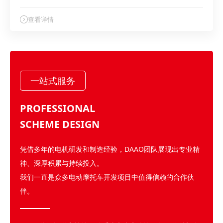
查看详情
一站式服务
PROFESSIONAL
SCHEME DESIGN
凭借多年的电机研发和制造经验，DAAO团队展现出专业精
神、深厚积累与持续投入。
我们一直是众多电动摩托车开发项目中值得信赖的合作伙
伴。