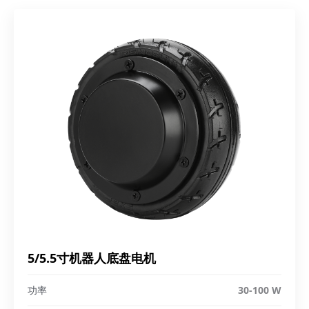
5/5.5寸机器人底盘电机
功率
30-100 W