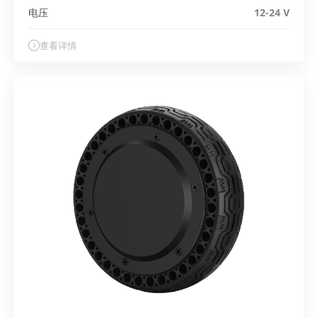
电压
12-24 V
查看详情