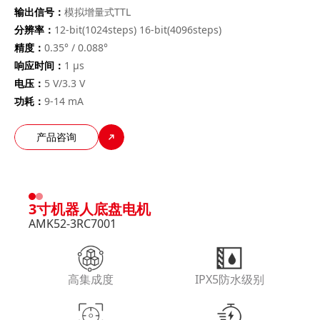
输出信号：
模拟增量式TTL
分辨率：
12-bit(1024steps) 16-bit(4096steps)
精度：
0.35° / 0.088°
响应时间：
1 μs
电压：
5 V/3.3 V
功耗：
9-14 mA
产品咨询
3寸机器人底盘电机
AMK52-3RC7001
高集成度
IPX5防水级别