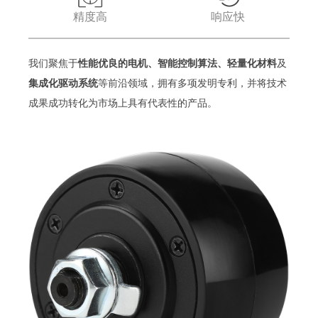
精度高
响应快
我们聚焦于
性能优良的电机、智能控制算法、轻量化材料
及
集成化驱动系统
等前沿领域，拥有多项发明专利，并将技术
成果成功转化为市场上具有代表性的产品。