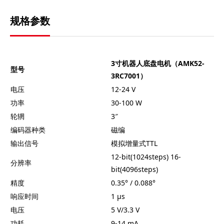
规格参数
3寸机器人底盘电机（AMK52-
型号
3RC7001）
电压
12-24 V
功率
30-100 W
轮辋
3″
编码器种类
磁编
输出信号
模拟增量式TTL
12-bit(1024steps) 16-
分辨率
bit(4096steps)
精度
0.35° / 0.088°
响应时间
1 μs
电压
5 V/3.3 V
功耗
9-14 mA