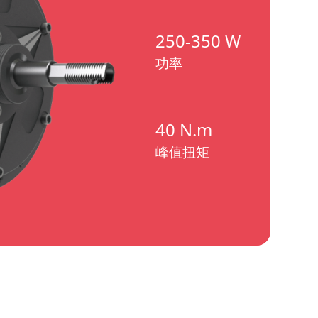
250-350 W
功率
40 N.m
峰值扭矩