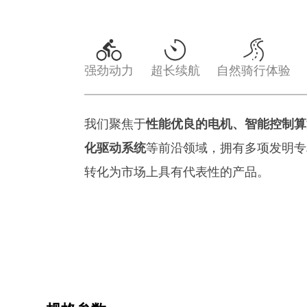
强劲动力
超长续航
自然骑行体验
我们聚焦于
性能优良的电机、智能控制算
化驱动系统
等前沿领域，拥有多项发明专
转化为市场上具有代表性的产品。