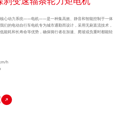
碟刹变速辐条轮力矩电机
核心动力系统——电机——是一种集高效、静音和智能控制于一体
我们的电动自行车电机专为城市通勤而设计，采用无刷直流技术，
低能耗和长寿命等优势，确保骑行者在加速、爬坡或负重时都能轻
 km/h
m