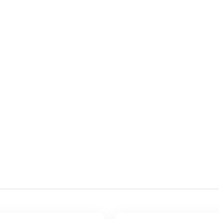
力自行车得以风靡全球的关