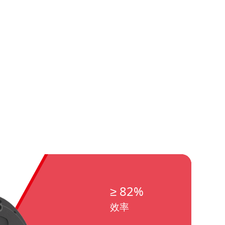
≥ 82%
效率