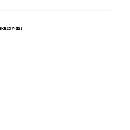
2XY-05）