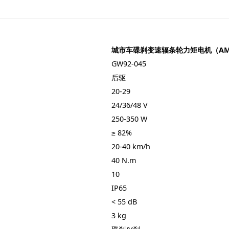
城市车碟刹变速辐条轮力矩电机（AMK9
GW92-045
后驱
20-29
24/36/48 V
250-350 W
≥ 82%
20-40 km/h
40 N.m
10
IP65
< 55 dB
3 kg