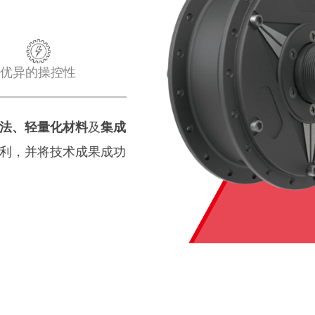
优异的操控性
法、轻量化材料
及
集成
利，并将技术成果成功