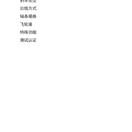
刹车类型
出线方式
辐条规格
飞轮速
特殊功能
测试认证
电助力自行车产品应用
助力自行车的小高速电机是现代电踏车技术的核心体现，它凭
的特性，通过轮毂电机驱动方式，为用户带来了强劲动力、超