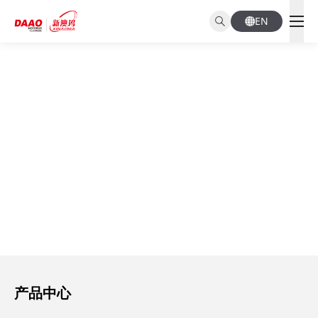
EN
Products
产品中心
产品中心