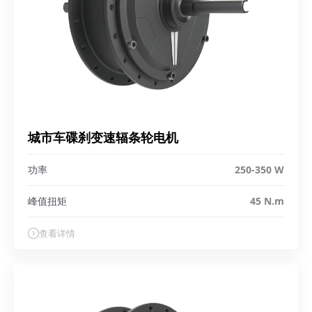
城市车碟刹变速辐条轮电机
功率
250-350 W
峰值扭矩
45 N.m
查看详情