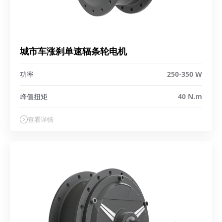
城市车涨刹单速辐条轮电机
功率
250-350 W
峰值扭矩
40 N.m
查看详情