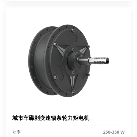
城市车碟刹变速辐条轮力矩电机
功率
250-350 W