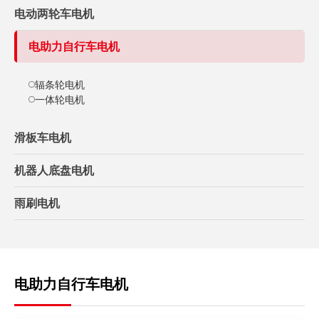
电动两轮车电机
电助力自行车电机
辐条轮电机
一体轮电机
滑板车电机
机器人底盘电机
雨刷电机
电助力自行车电机