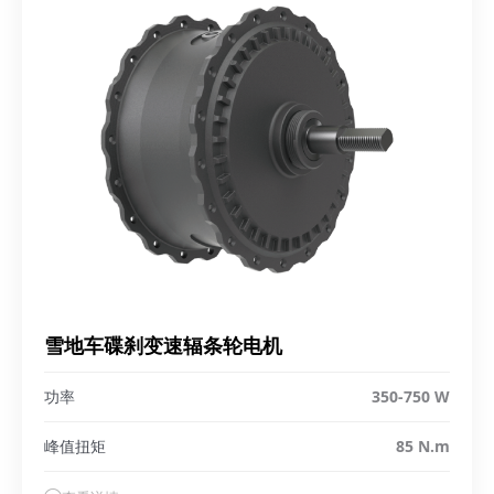
雪地车碟刹变速辐条轮电机
功率
350-750 W
峰值扭矩
85 N.m