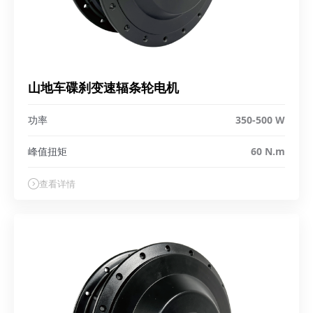
山地车碟刹变速辐条轮电机
功率
350-500 W
峰值扭矩
60 N.m
查看详情