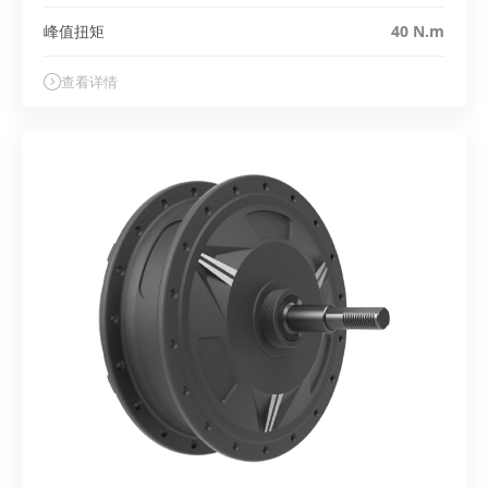
峰值扭矩
40 N.m
查看详情