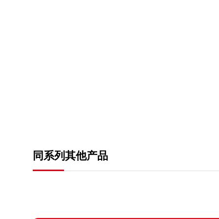
同系列其他产品