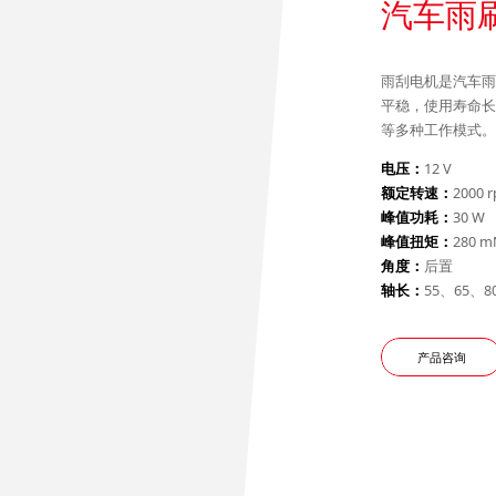
汽车雨
雨刮电机是汽车雨
平稳，使用寿命长
等多种工作模式。
电压：
12 V
额定转速：
2000 
峰值功耗：
30 W
峰值扭矩：
280 m
角度：
后置
轴长：
55、65、8
产品咨询