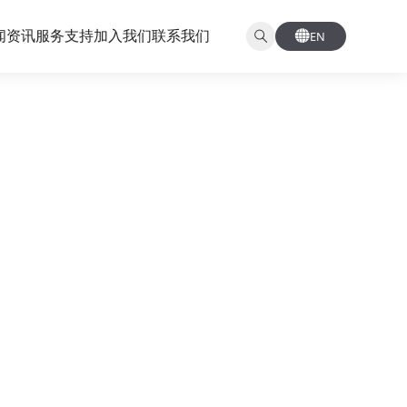
闻资讯
服务支持
加入我们
联系我们
EN