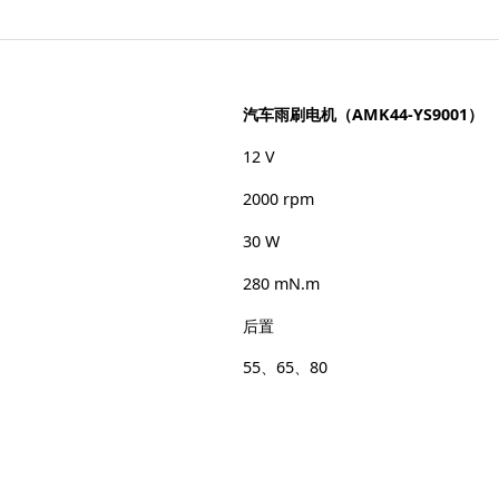
汽车雨刷电机（AMK44-YS9001）
12 V
2000 rpm
30 W
280 mN.m
后置
55、65、80