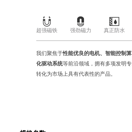
超强磁铁
强劲磁力
真正防水
我们聚焦于
性能优良的电机、智能控制算
化驱动系统
等前沿领域，拥有多项发明专
转化为市场上具有代表性的产品。