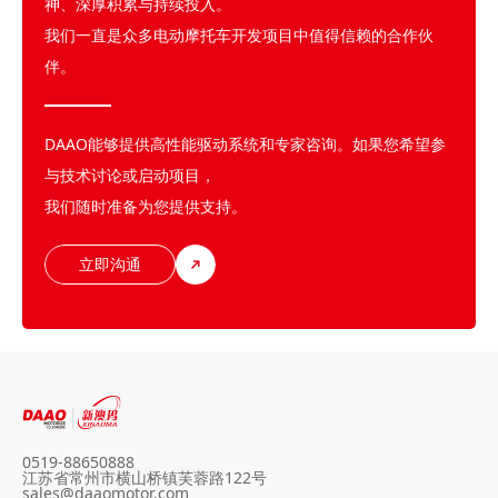
神、深厚积累与持续投入。
我们一直是众多电动摩托车开发项目中值得信赖的合作伙
伴。
DAAO能够提供高性能驱动系统和专家咨询。如果您希望参
与技术讨论或启动项目，
我们随时准备为您提供支持。
立即沟通
0519-88650888
江苏省常州市横山桥镇芙蓉路122号
sales@daaomotor.com