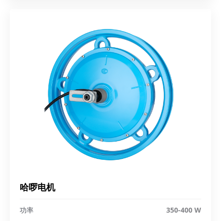
哈啰电机
功率
350-400 W