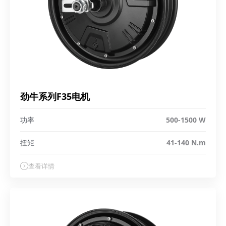
劲牛系列F35电机
功率
500-1500 W
扭矩
41-140 N.m
查看详情