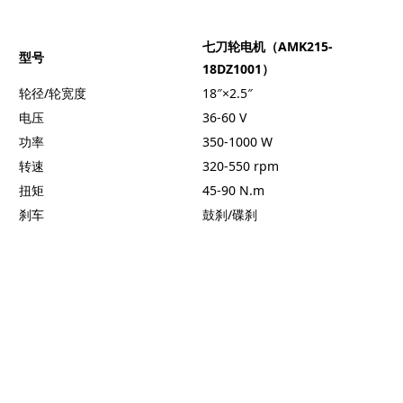
七刀轮电机（AMK215-
型号
18DZ1001）
轮径/轮宽度
18″×2.5″
电压
36-60 V
功率
350-1000 W
转速
320-550 rpm
扭矩
45-90 N.m
刹车
鼓刹/碟刹
电动两轮车电机应用
电机采用一体化直驱设计，实现了澎湃动力与低噪音运行的完美平
衡。其内置高精度编码器，赋予车辆毫秒级的响应能力，确保加
速、减速与巡航中的操控丝滑流畅，动力输出精准而平稳。同时，