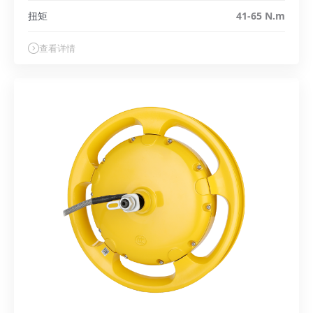
扭矩
41-65 N.m
查看详情