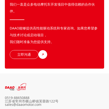
我们一直是众多电动摩托车开发项目中值得信赖的合作伙
伴。
DAAO能够提供高性能驱动系统和专家咨询。如果您希望参
与技术讨论或启动项目，
我们随时准备为您提供支持。
立即沟通
0519-88650888
江苏省常州市横山桥镇芙蓉路122号
sales@daaomotor.com