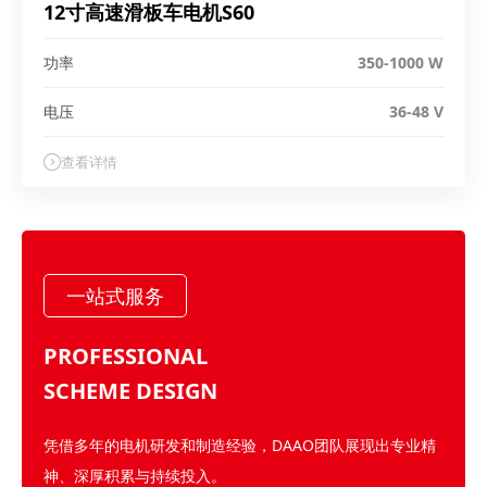
12寸高速滑板车电机S60
功率
350-1000 W
电压
36-48 V
查看详情
一站式服务
PROFESSIONAL
SCHEME DESIGN
凭借多年的电机研发和制造经验，DAAO团队展现出专业精
神、深厚积累与持续投入。