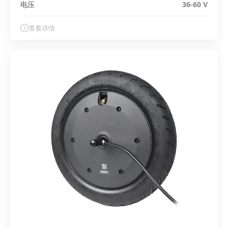
电压
36-60 V
查看详情