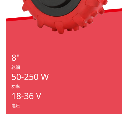
8"
轮辋
50-250 W
功率
18-36 V
电压