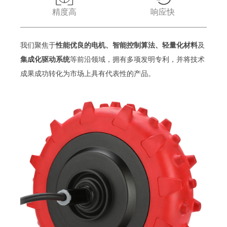
精度高
响应快
我们聚焦于
性能优良的电机、智能控制算法、轻量化材料
及
集成化驱动系统
等前沿领域，拥有多项发明专利，并将技术
成果成功转化为市场上具有代表性的产品。