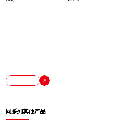
机器人底盘电机应用
编码器电机集成度高，防护性好，可以达到IPX5的防水等级。同
时，编码器电机需要实现精确的位置、速度和扭矩控制，以及快速
响应指令变化。目前主要生产的编码器电机可以实现分辨率1024-
4096，精度达到0.088° 响应时间1μs。
发现更多
同系列其他产品