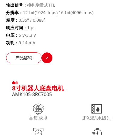
输出信号：
模拟增量式TTL
分辨率：
12-bit(1024steps) 16-bit(4096steps)
精度：
0.35° / 0.088°
响应时间：
1 μs
电压：
5 V/3.3 V
功耗：
9-14 mA
产品咨询
8寸机器人底盘电机
AMK105-8RC7005
高集成度
IPX5防水级别