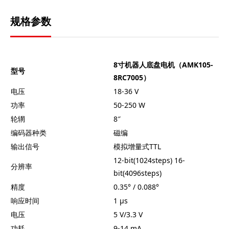
规格参数
8寸机器人底盘电机（AMK105-
型号
8RC7005）
电压
18-36 V
功率
50-250 W
轮辋
8″
编码器种类
磁编
输出信号
模拟增量式TTL
12-bit(1024steps) 16-
分辨率
bit(4096steps)
精度
0.35° / 0.088°
响应时间
1 μs
电压
5 V/3.3 V
功耗
9-14 mA