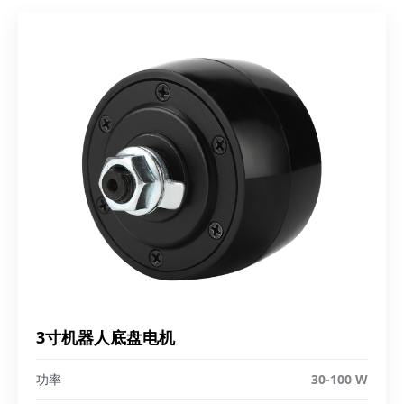
3寸机器人底盘电机
功率
30-100 W