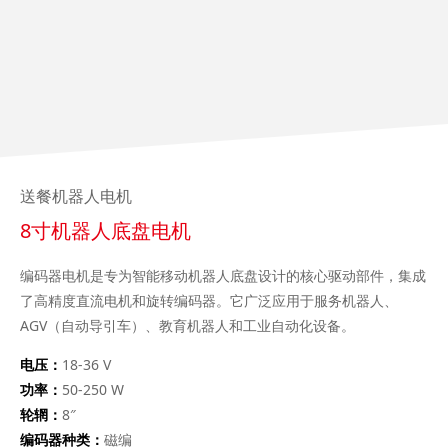
送餐机器人电机
8寸机器人底盘电机
编码器电机是专为智能移动机器人底盘设计的核心驱动部件，集成
了高精度直流电机和旋转编码器。它广泛应用于服务机器人、
AGV（自动导引车）、教育机器人和工业自动化设备。
电压：
18-36 V
功率：
50-250 W
轮辋：
8″
编码器种类：
磁编