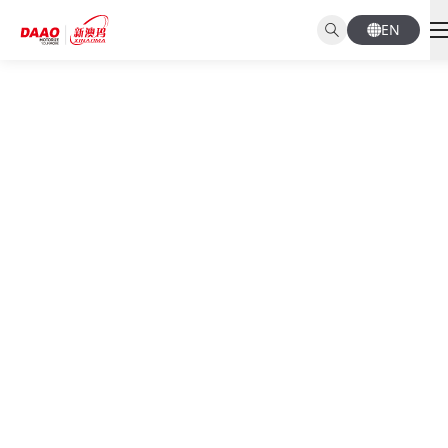
EN
NEWS CENTER
新闻资讯
首页
新闻资讯
公司动态