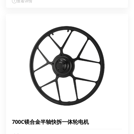
查看详情
700C镁合金半轴快拆一体轮电机