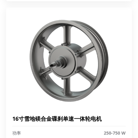
16寸雪地镁合金碟刹单速一体轮电机
功率
250-750 W