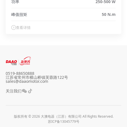
功率
250-500 W
峰值扭矩
50 N.m
查看详情
0519-88650888
江苏省常州市横山桥镇芙蓉路122号
sales@daaomotor.com
关注我们
版权所有 © 2026 大澳电器（江苏）有限公司 All Rights Reserved.
苏ICP备13045779号