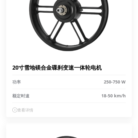
20寸雪地镁合金碟刹变速一体轮电机
功率
250-750 W
额定时速
18-50 km/h
查看详情