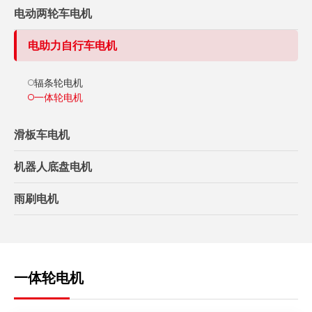
电动两轮车电机
电助力自行车电机
辐条轮电机
一体轮电机
滑板车电机
机器人底盘电机
雨刷电机
一体轮电机