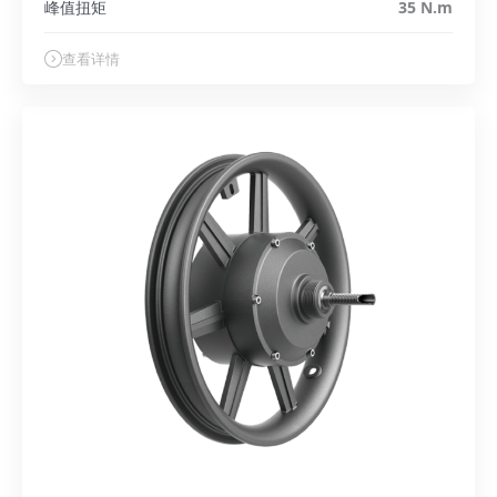
峰值扭矩
35 N.m
查看详情