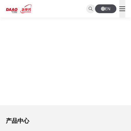
EN
Products
产品中心
产品中心