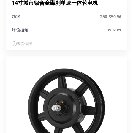
14寸城市铝合金碟刹单速一体轮电机
功率
250-350 W
峰值扭矩
35 N.m
查看详情