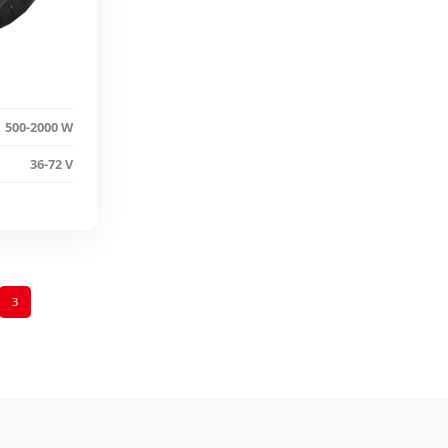
500-2000 W
36-72 V
3