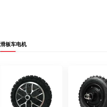
滑板车电机