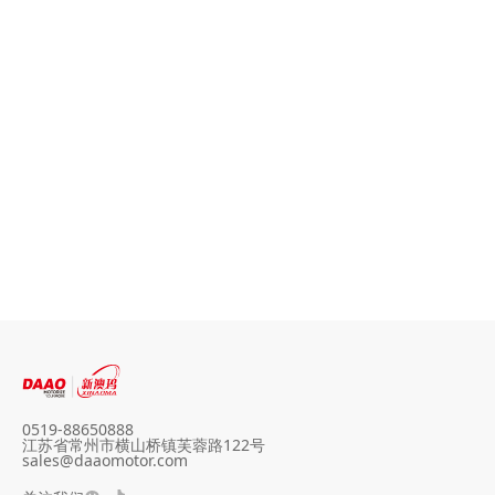
山地车碟刹变速辐条
轮电机
0519-88650888
江苏省常州市横山桥镇芙蓉路122号
sales@daaomotor.com